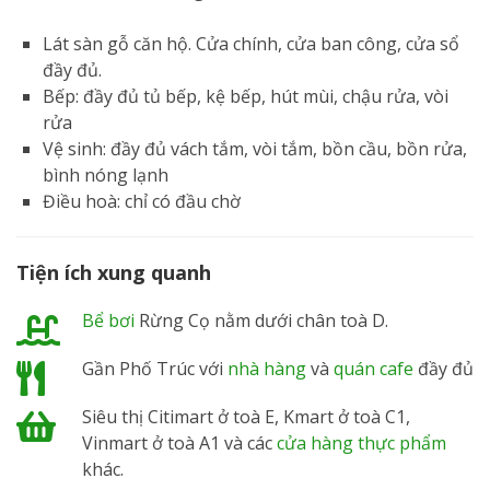
Lát sàn gỗ căn hộ. Cửa chính, cửa ban công, cửa sổ
đầy đủ.
Bếp: đầy đủ tủ bếp, kệ bếp, hút mùi, chậu rửa, vòi
rửa
Vệ sinh: đầy đủ vách tắm, vòi tắm, bồn cầu, bồn rửa,
bình nóng lạnh
Điều hoà: chỉ có đầu chờ
Tiện ích xung quanh
Bể bơi
Rừng Cọ nằm dưới chân toà D.
Gần Phố Trúc với
nhà hàng
và
quán cafe
đầy đủ
Siêu thị Citimart ở toà E, Kmart ở toà C1,
Vinmart ở toà A1 và các
cửa hàng thực phẩm
khác.