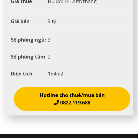
Giá thuê
Đủ đồ: 15-20tr/tháng
Giá bán
9 tỷ
Số phòng ngủ:
3
Số phòng tắm
2
Diện tích:
154m2
Hotline cho thuê/mua bán
0822.119.688