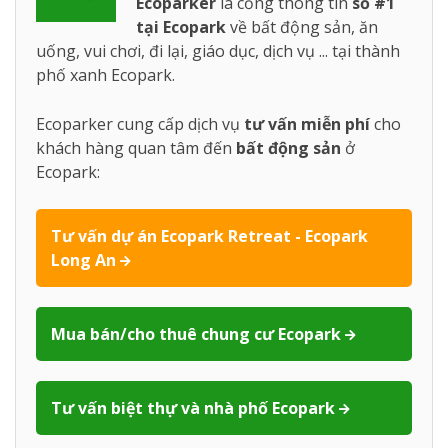
Ecoparker
là cổng thông tin
số #1
tại Ecopark
về bất động sản, ăn
uống, vui chơi, đi lại, giáo dục, dịch vụ ... tại thành
phố xanh Ecopark.
Ecoparker cung cấp dịch vụ
tư vấn miễn phí
cho
khách hàng quan tâm đến
bất động sản
ở
Ecopark:
Tư vấn dự án Ecopark Retreat - Ecopark
Long An
Mua bán/cho thuê chung cư Ecopark
Tư vấn biệt thự và nhà phố Ecopark