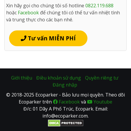
Xin hãy gọi cho chúng tôi số hotline
0822.119.688
hoặc
Facebook
để chúng tôi có thể tư vấn nhiệt tình
và trung thực cho các bạn nhé.
Tư vấn MIỄN PHÍ
Giới thiệu
Điều khoản sử dụng
Quyền riêng tư
Đăng nhập
© 2018-2025 Ecoparker - Bảo lưu mọi quyền. Theo dõi
Ecoparker trên
Facebook
và
Youtube
Đ/c: 01 Dãy A Phố Trúc, Ecopark. Email:
info@ecoparker.com.