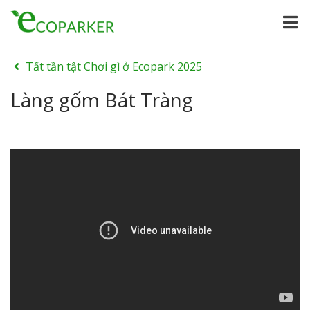
Tất tần tật Chơi gì ở Ecopark 2025
Làng gốm Bát Tràng