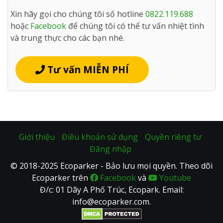
Xin hãy gọi cho chúng tôi số hotline
0822.119.688
hoặc
Facebook
để chúng tôi có thể tư vấn nhiệt tình
và trung thực cho các bạn nhé.
Tư vấn MIỄN PHÍ
Giới thiệu
Điều khoản sử dụng
Quyền riêng tư
Đăng nhập
© 2018-2025 Ecoparker - Bảo lưu mọi quyền. Theo dõi
Ecoparker trên
Facebook
và
Youtube
Đ/c: 01 Dãy A Phố Trúc, Ecopark. Email:
info@ecoparker.com.